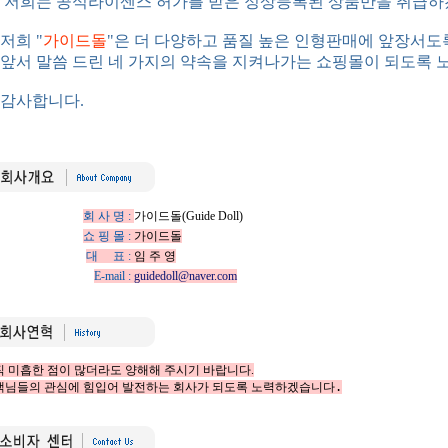
희는 공식라이센스 허가를 받은 정상등록된 상품만을 취급하
희 "
가이드돌
"은 더 다양하고 품질 높은 인형판매에 앞장서도
서 말씀 드린 네 가지의 약속을 지켜나가는 쇼핑몰이 되도록 
사합니다.
회 사 명 :
가이드돌(Guide Doll)
쇼 핑 몰 :
가이드돌
대 표 :
임 주 영
E-mail :
guidedoll
@naver.com
 미흡한 점이 많더라도 양해해 주시기 바랍니다.

객님들의 관심에 힘입어 발전하는 회사가 되도록 노력하겠습니다
.