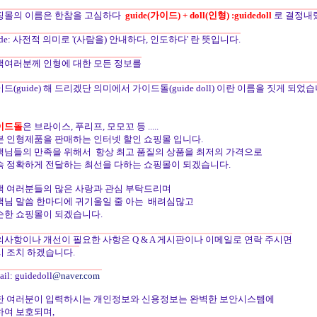
핑몰의 이름은 한참을 고심하다
guide(가이드) + doll(인형) :guidedoll
로 결정내
ide: 사전적 의미로 '(사람을) 안내하다, 인도하다' 란 뜻입니다.
객여러분께 인형에 대한 모든 정보를
드(guide) 해 드리겠단 의미에서 가이드돌(guide doll) 이란 이름을 짓게 되었
이드돌
은 브라이스, 푸리프, 모모꼬 등 .....
본 인형제품을 판매하는 인터넷 할인 쇼핑몰 입니다.
객님들의 만족을 위해서 항상 최고 품질의 상품을 최저의 가격으로
속 정확하게 전달하는 최선을 다하는 쇼핑몰이 되겠습니다.
객 여러분들의 많은 사랑과 관심 부탁드리며
객님 말씀 한마디에 귀기울일 줄 아는 배려심많고
손한 쇼핑몰이 되겠습니다.
의사항이나 개선이 필요한 사항은 Q & A 게시판이나 이메일로 연락 주시면
시 조치 하겠습니다.
ail: guidedoll
@naver.com
한 여러분이 입력하시는 개인정보와 신용정보는 완벽한 보안시스템에
하여 보호되며,