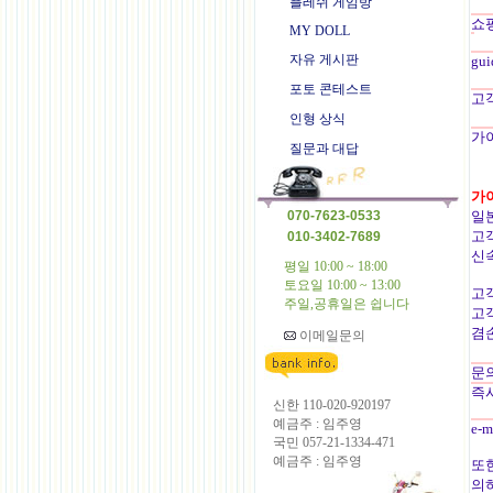
플레쉬 게임방
쇼
MY DOLL
자유 게시판
gu
포토 콘테스트
고
인형 상식
가이
질문과 대답
가
070-7623-0533
일
고
010-3402-7689
신
평일 10:00 ~ 18:00
토요일 10:00 ~ 13:00
고
주일,공휴일은 쉽니다
고
겸
이메일문의
문
즉
신한 110-020-920197
예금주 : 임주영
e-m
국민 057-21-1334-471
예금주 : 임주영
또
의