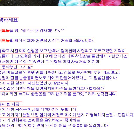
녕하세요.
이드돌
을 방문해 주셔서 감사합니다. ^^
이드돌
의 발단은 제가 어렸을 시절로 거슬러 올라갑니다.
등학교 시절 미미인형을 보고 반해서 엄마한테 사달라고 조르고했던 기억이
오릅니다. 그 인형을 가지기 위해 얼마간 아주 착한딸로 둔갑해서 지냈었다죠
래서야만 겨우 살 수 있었던 그 인형을 마치 사람처럼 여기며
고동락했던 그 시절!!
설픈 바느질로 인형옷 만들어주겠다고 첨으로 손가락에 맺힌 피도 보고,
살떨며 찔끔 눈물흘리면서도 기어코 만들어야겠다는 그 집념만큼이나
형에 대한 열정이 대단했었던 것 같습니다.
 공주같은 이쁜인형을 보면서 대리만족을 느꼈다고나 할까요^^
자아이라면 누구나 한번쯤은 그러한 기억을 품고있으리라 생각됩니다.
이 된 지금...
형에 대한 욕심은 지금도 마찬가지인 듯합니다.
쁘고 아기자기한걸 보면 입가에 저절로 미소가 번지고 행복해지는걸 느낀답니다
런 제가 인형관련 쇼핑몰을 운영하면서 좋아하는
형을 매일 보며 일할수 있게 된건 더 더욱 큰 축복이라 생각합니다.