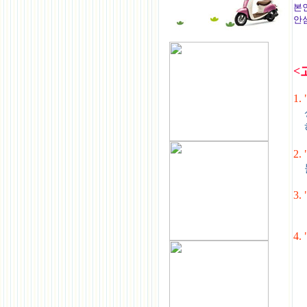
본
안
<
1
상
하
2
물
3
가
4
브
서
가
라