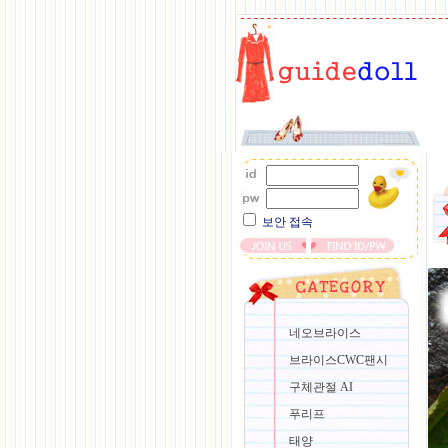
보안 접속
네오브라이스
브라이스CWC팬시
구체관절 AI
푸리프
태양