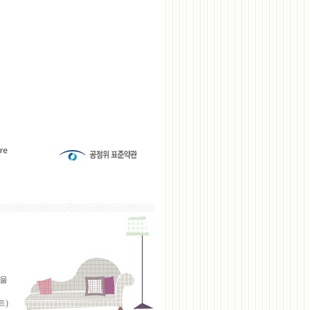
서울
트)