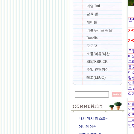
이슬 Isul
달 & 별
안
제이돌
리틀푸리프 & 달
가
Docolla
가
모모꼬
초
소품/의류/식완
떠
그
BE@RBRICK
동
수입 인형의상
어
레고(LEGO)
엄
인
그
여
어른
인
이
나의 위시 리스트~
그
인
에니메이션