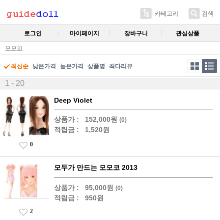
카테고리
검색
로그인
마이페이지
장바구니
관심상품
모모꼬
최신순
낮은가격
높은가격
상품명
최다리뷰
1 - 20
Deep Violet
상품가 :
152,000원
(0)
적립금 :
1,520원
0
모두가 만드는 모모코 2013
상품가 :
95,000원
(0)
적립금 :
950원
2