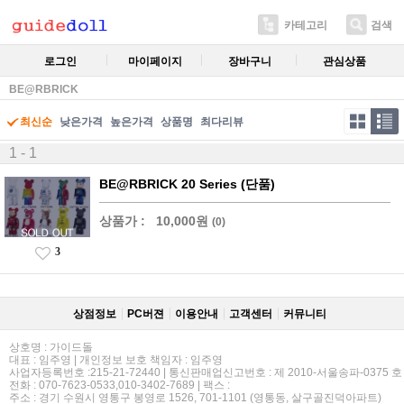
카테고리
검색
로그인
마이페이지
장바구니
관심상품
BE@RBRICK
최신순
낮은가격
높은가격
상품명
최다리뷰
1 - 1
BE@RBRICK 20 Series (단품)
상품가 :
10,000원
(0)
3
상점정보
PC버젼
이용안내
고객센터
커뮤니티
상호명 : 가이드돌
대표 : 임주영 | 개인정보 보호 책임자 : 임주영
사업자등록번호 :215-21-72440 | 통신판매업신고번호 : 제 2010-서울송파-0375 호
전화 : 070-7623-0533,010-3402-7689 | 팩스 :
주소 : 경기 수원시 영통구 봉영로 1526, 701-1101 (영통동, 살구골진덕아파트)